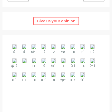
Give us your opinion
:)
:(
hihi
:-)
:D
=D
:-d
;(
;-(
@-)
:P
:o
:>)
(o)
:p
(p)
:-s
(m)
8-)
:-t
:-b
b-(
:-#
=p~
x-)
(k)