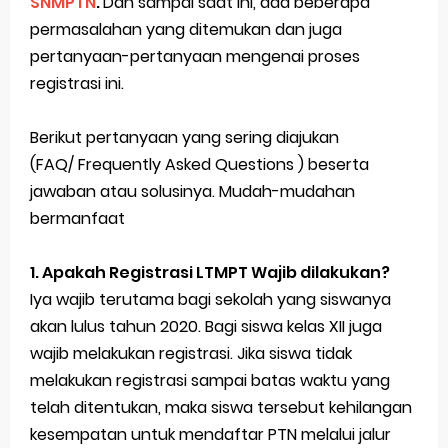
SNMPTN
.
Dan sampai saat ini, ada beberapa
permasalahan yang ditemukan dan juga
Cara Cek Pengumuman Hasil SNMPTN 2022
pertanyaan-pertanyaan mengenai proses
Pendaftaran SNMPTN Telah Dibuka
registrasi ini.
FAQ Tentang Registrasi Akun LTMPT 2022
Berikut pertanyaan yang sering diajukan
Informasi SNPMB tahun 2025, apa saja yang baru?
(FAQ/ Frequently Asked Questions ) beserta
jawaban atau solusinya. Mudah-mudahan
Konferensi pers peluncuran Seleksi Nasional Penerimaan Mahasiswa Baru (SNPMB) 2025
bermanfaat
Sabtu, 8 Agustus
1. Apakah Registrasi LTMPT Wajib dilakukan?
Iya wajib terutama bagi sekolah yang siswanya
akan lulus tahun 2020. Bagi siswa kelas XII juga
wajib melakukan registrasi. Jika siswa tidak
melakukan registrasi sampai batas waktu yang
telah ditentukan, maka siswa tersebut kehilangan
kesempatan untuk mendaftar PTN melalui jalur