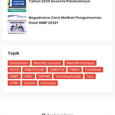
Tahun 2020 beserta Panduannya
Bagaimana Cara Melihat Pengumuman
Hasil SNBP 2023?
Topik
Kedinasan
Memilih Jurusan
Memilih Kampus
PDSS
PMB POLTEK
PMB PTN
PMDK
Politeknik
SNBP
SNBT
SNPMB
Tentang Kuliah
Tips
UTBK
Unduh
motivasi