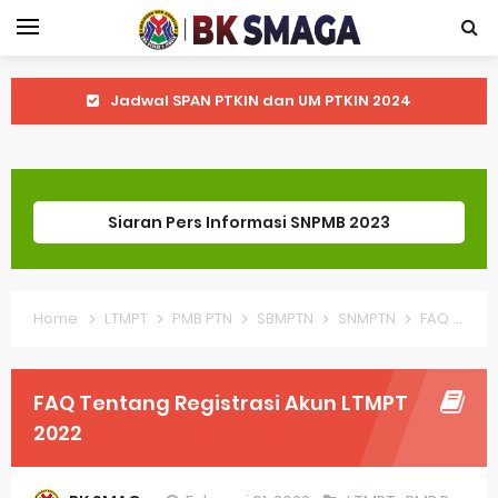
Jadwal SPAN PTKIN dan UM PTKIN 2024
Informasi Seleksi Nasional Penerimaan Mahasiswa Baru Tahun 2024
Pendaftaran Sekolah Kedinasan Akan Segera Dibuka
Siaran Pers Informasi SNPMB 2023
Bagaimana Cara Melihat Pengumuman Hasil SNBP 2023?
Pendaftaran UTBK-SNBT 2023 Dibuka Mulai Hari Ini
Home
LTMPT
PMB PTN
SBMPTN
SNMPTN
FAQ Tentang Registrasi Akun LTMPT 2022
Penting untuk Mengikuti Panduan dalam Proses Pemilihan Mapel Pilihan Kurikulum Merdeka
Perpanjangan penyelesaian pengisian PDSS bagi sekolah
FAQ Tentang Registrasi Akun LTMPT
PKN STAN Masih Menggunakan Hasil UTBK Untuk Penerimaan Mahasiswa
2022
Ujicoba Lanjutan Pembuatan Akun SNPMB