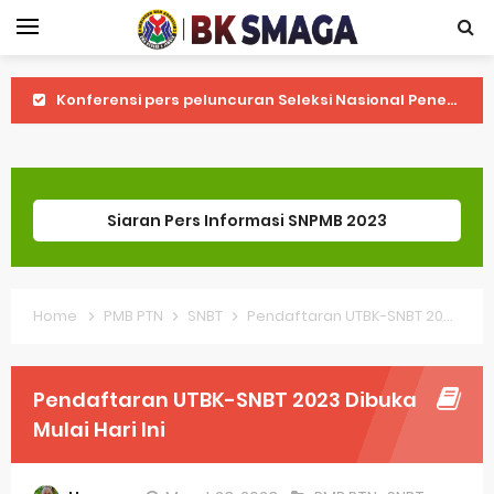
Konferensi pers peluncuran Seleksi Nasional Penerimaan Mahasiswa Baru (SNPMB) 2025
Jadwal SPAN PTKIN dan UM PTKIN 2024
Informasi Seleksi Nasional Penerimaan Mahasiswa Baru Tahun 2024
Siaran Pers Informasi SNPMB 2023
Pendaftaran Sekolah Kedinasan Akan Segera Dibuka
Bagaimana Cara Melihat Pengumuman Hasil SNBP 2023?
Home
PMB PTN
SNBT
Pendaftaran UTBK-SNBT 2023 Dibuka Mulai Hari Ini
Pendaftaran UTBK-SNBT 2023 Dibuka Mulai Hari Ini
Penting untuk Mengikuti Panduan dalam Proses Pemilihan Mapel Pilihan Kurikulum Merdeka
Pendaftaran UTBK-SNBT 2023 Dibuka
Perpanjangan penyelesaian pengisian PDSS bagi sekolah
Mulai Hari Ini
PKN STAN Masih Menggunakan Hasil UTBK Untuk Penerimaan Mahasiswa