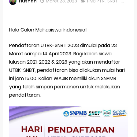
Husnan
Maret 23, 2023
PMB PTN
,
SNBT
Co
Ujicoba Lanjutan Pembuatan Akun SNPMB
Pengumuman Kuota Sekolah untuk SNBP 2023
Halo Calon Mahasiswa Indonesia!
Siaran Pers dan Informasi Peluncuran Sistem Seleksi Masuk Perguruan Tinggi Negeri Tahun 2023
Pendaftaran UTBK-SNBT 2023 dimulai pada 23
Ikutilah Konferensi Pers Sosialisasi SNPMB tahun 2023
Maret sampai 14 April 2023. Bagi kalian siswa
Fakta-fakta Penerimaan Mahasiswa Baru Perguruan Tinggi Negeri (PMB PTN) tahun 2023
lulusan 2021, 2022 & 2023 yang akan mendaftar
UTBK-SNBT, pendaftaran bisa dilakukan mulai hari
Informasi Rekrutmen Bintara POLRI tahun 2023 Jalur Talent Scouting
ini jam 15.00. Kalian WAJIB memiliki akun SNPMB
Mata Pelajaran Pendukung Program Studi dalam PMB PTN
yang telah simpan permanen untuk melakukan
pendaftaran.
Peraturan Menteri Pendidikan tentang Penerimaan Mahasiswa Baru di Perguruan Tinggi Negeri
Perpanjangan Masa Pendaftaran PMDK UNEJ 2022
Perpanjangan Masa Pendaftaran UTBK-SBMPTN 2022
Pembukaan Seleksi Sekolah Kedinasan 2022