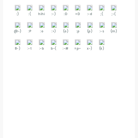
:)
:(
hihi
:-)
:D
=D
:-d
;(
;-(
@-)
:P
:o
:>)
(o)
:p
(p)
:-s
(m)
8-)
:-t
:-b
b-(
:-#
=p~
x-)
(k)