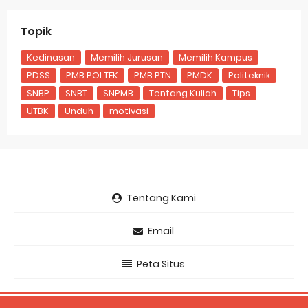
Topik
Kedinasan
Memilih Jurusan
Memilih Kampus
PDSS
PMB POLTEK
PMB PTN
PMDK
Politeknik
SNBP
SNBT
SNPMB
Tentang Kuliah
Tips
UTBK
Unduh
motivasi
Tentang Kami
Email
Peta Situs