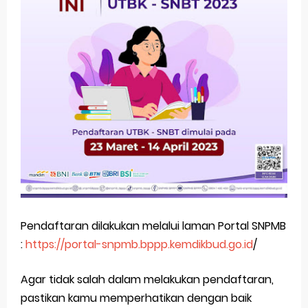
Pembukaan Pendaftaran UNEJ Jalur PMDK 2022
Cara Cek Pengumuman Hasil SNMPTN 2022
Pendaftaran SNMPTN Telah Dibuka
FAQ Tentang Registrasi Akun LTMPT 2022
Informasi SNPMB tahun 2025, apa saja yang baru?
Sabtu, 8 Agustus
Pendaftaran dilakukan melalui laman Portal SNPMB
:
https://portal-snpmb.bppp.kemdikbud.go.id
/
Agar tidak salah dalam melakukan pendaftaran,
pastikan kamu memperhatikan dengan baik